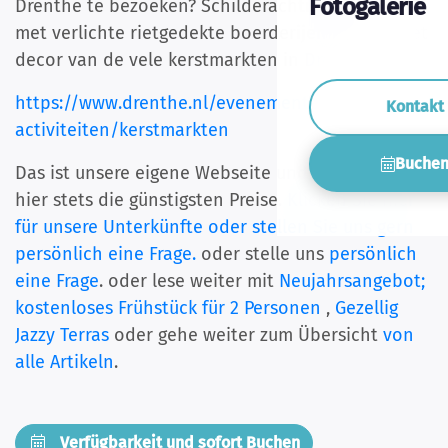
Fotogalerie
Drenthe te bezoeken? Schilderachtige dorpjes
met verlichte rietgedekte boerderijen vormen het
decor van de vele kerstmarkten in Drenthe.
https://www.drenthe.nl/evenementen-
Kontakt
activiteiten/kerstmarkten
Buche
Das ist unsere eigene Webseite und wir bieten
hier stets die günstigsten Preise.
Klicken Sie hier
für unsere Unterkünfte oder stellen Sie uns gern
persönlich eine Frage.
oder stelle uns
persönlich
eine Frage
. oder lese weiter mit
Neujahrsangebot;
kostenloses Frühstück für 2 Personen
,
Gezellig
Jazzy Terras
oder gehe weiter zum Übersicht
von
alle Artikeln
.
Verfügbarkeit und sofort Buchen