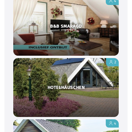
4
B&B SMARAGD
2
HOTELHÄUSCHEN
4