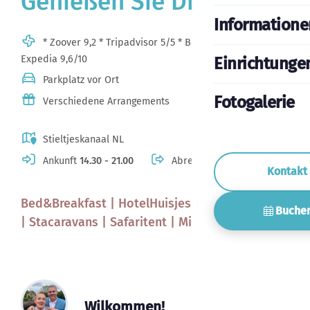
Genießen Sie Drenthe
Informatione
* Zoover 9,2 * Tripadvisor 5/5 * Booking.com 9 *
Expedia 9,6/10
Einrichtunge
Parkplatz vor Ort
Fotogalerie
Verschiedene Arrangements
Stieltjeskanaal NL
Ankunft
14.30 - 21.00
Abreise
08.00 - 10.30
Kontakt
Bed&Breakfast | HotelHuisjes | Vakantiehuisje
Buche
| Stacaravans | Safaritent | Mini-Camping
Wilkommen!