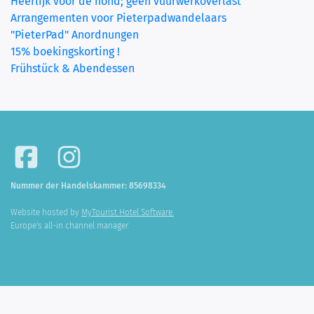
Heerlijk voor de hond; geen vuurwerkoverlast
Arrangementen voor Pieterpadwandelaars
"PieterPad" Anordnungen
15% boekingskorting !
Frühstück & Abendessen
Nummer der Handelskammer: 85698334
Website hosted by
MyTourist Hotel Software.
Europe's all-in channel manager.