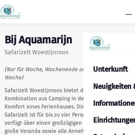
Bij Aquamarijn
Safarizelt Woestijnroos
Unterkunft
(Nur für Woche, Wochenende und Mitte der
Woche)
Neuigkeiten 
Safarizelt Woestijnroos bietet die perfekte
Kombination aus Camping in der Natur und dem
Informatione
Komfort eines Ferienhauses. Dieses geräumige
Safarizelt ist für bis zu vier Personen geeignet und
Einrichtunge
verfügt über einen großzügigen Wohnbereich, eine
große Veranda sowie alle Annehmlichkeiten für