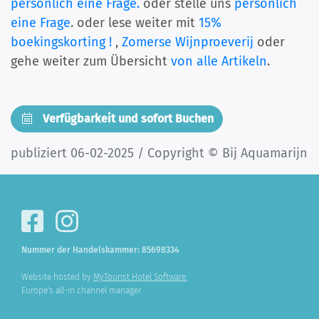
persönlich eine Frage.
oder stelle uns
persönlich
eine Frage
. oder lese weiter mit
15%
boekingskorting !
,
Zomerse Wijnproeverij
oder
gehe weiter zum Übersicht
von alle Artikeln
.
Verfügbarkeit und sofort Buchen
publiziert 06-02-2025 / Copyright © Bij Aquamarijn
Nummer der Handelskammer: 85698334
Website hosted by
MyTourist Hotel Software.
Europe's all-in channel manager.