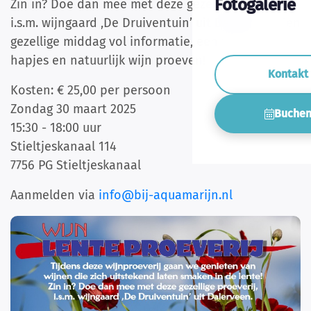
Fotogalerie
Zin in? Doe dan mee met deze gezellige proeverij,
i.s.m. wijngaard ‚De Druiventuin’ uit Dalerveen. Een
gezellige middag vol informatie, een wijnspel,
hapjes en natuurlijk wijn proeven!
Kontakt
Kosten: € 25,00 per persoon
Zondag 30 maart 2025
Buche
15:30 - 18:00 uur
Stieltjeskanaal 114
7756 PG Stieltjeskanaal
Aanmelden via
info@bij-aquamarijn.nl