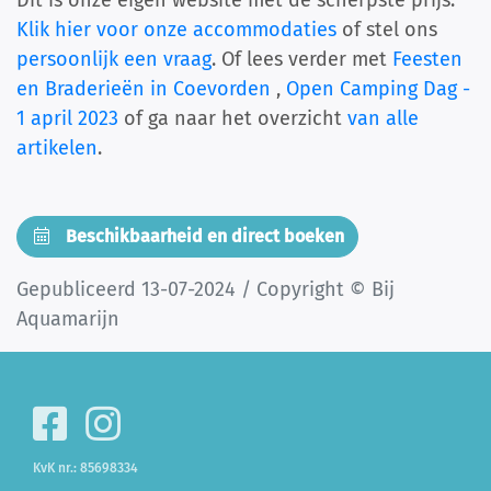
Dit is onze eigen website met de scherpste prijs.
Klik hier voor onze accommodaties
of stel ons
persoonlijk een vraag
. Of lees verder met
Feesten
en Braderieën in Coevorden
,
Open Camping Dag -
1 april 2023
of ga naar het overzicht
van alle
artikelen
.
Beschikbaarheid en direct boeken
Gepubliceerd 13-07-2024 / Copyright © Bij
Aquamarijn
KvK nr.: 85698334