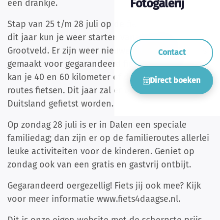
Fotogalerij
een drankje.
Stap van 25 t/m 28 juli op de fiets in Dalen. Ook
dit jaar kun je weer starten vanaf sportpark ’t
Grootveld. Er zijn weer nieuwe uitdagende routes
Contact
gemaakt voor gegarandeerd fietsplezier. In Dalen
kan je 40 en 60 kilometer of de speciale familie
Direct boeken
routes fietsen. Dit jaar zal er ook weer door
Duitsland gefietst worden.
Op zondag 28 juli is er in Dalen een speciale
familiedag; dan zijn er op de familieroutes allerlei
leuke activiteiten voor de kinderen. Geniet op
zondag ook van een gratis en gastvrij ontbijt.
Gegarandeerd oergezellig! Fiets jij ook mee? Kijk
voor meer informatie www.fiets4daagse.nl.