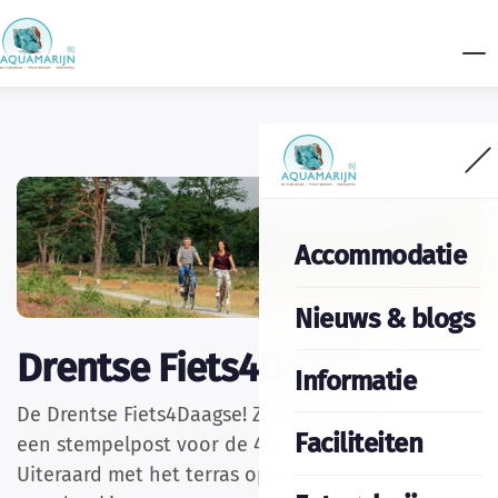
Accommodatie
Nieuws & blogs
Drentse Fiets4Daagse
Informatie
De Drentse Fiets4Daagse! Zondag 28 juli zijn wij
Faciliteiten
een stempelpost voor de 40 en 60 km tour.
Uiteraard met het terras open voor een hapje en