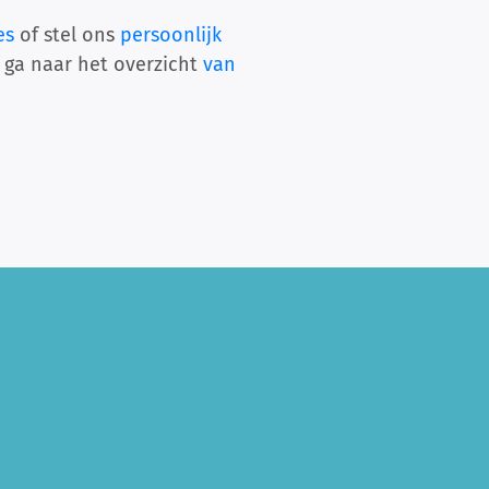
es
of stel ons
persoonlijk
 ga naar het overzicht
van