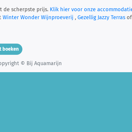
t de scherpste prijs.
Klik hier voor onze accommodati
et
Winter Wonder Wijnproeverij
,
Gezellig Jazzy Terras
of
t boeken
opyright © Bij Aquamarijn