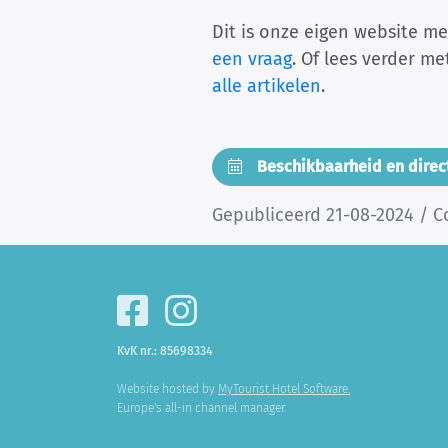
Dit is onze eigen website me
een vraag
. Of lees verder m
alle artikelen
.
Beschikbaarheid en direc
Gepubliceerd 21-08-2024 / C
KvK nr.: 85698334
Website hosted by
MyTourist Hotel Software.
Europe's all-in channel manager.