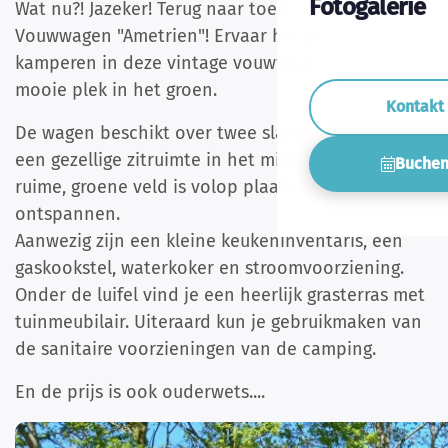
Fotogalerie
Wat nu?! Jazeker! Terug naar toen in onze
Vouwwagen "Ametrien"! Ervaar het pur-sang
kamperen in deze vintage vouwwagen. Op een
mooie plek in het groen.
Kontakt
De wagen beschikt over twee slaapgedeelten met
een gezellige zitruimte in het midden. Op het
Buche
ruime, groene veld is volop plaats om te
ontspannen.
Aanwezig zijn een kleine keukeninventaris, een
gaskookstel, waterkoker en stroomvoorziening.
Onder de luifel vind je een heerlijk grasterras met
tuinmeubilair. Uiteraard kun je gebruikmaken van
de sanitaire voorzieningen van de camping.
En de prijs is ook ouderwets....