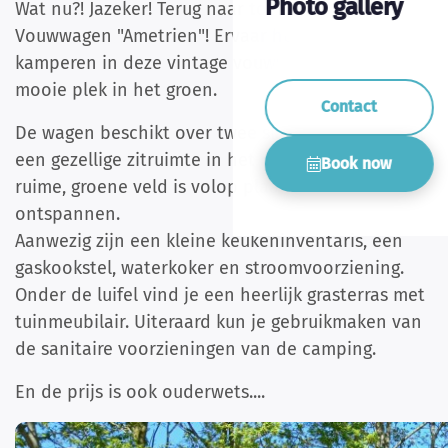
Photo gallery
Wat nu?! Jazeker! Terug naar toen in onze
Vouwwagen "Ametrien"! Ervaar het pur-sang
kamperen in deze vintage vouwwagen. Op een
mooie plek in het groen.
Contact
De wagen beschikt over twee slaapgedeelten met
een gezellige zitruimte in het midden. Op het
Book now
ruime, groene veld is volop plaats om te
ontspannen.
Aanwezig zijn een kleine keukeninventaris, een
gaskookstel, waterkoker en stroomvoorziening.
Onder de luifel vind je een heerlijk grasterras met
tuinmeubilair. Uiteraard kun je gebruikmaken van
de sanitaire voorzieningen van de camping.
En de prijs is ook ouderwets....