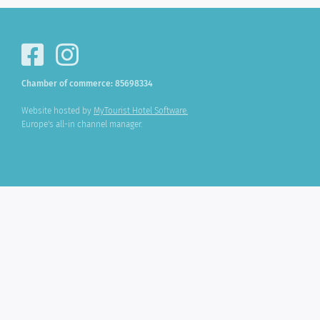
Chamber of commerce: 85698334
Website hosted by
MyTourist Hotel Software.
Europe's all-in channel manager.