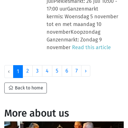
juliPiekiesmarkt: 26 juli 10:00 -
17:00 uurGanzenmarkt
kermis: Woensdag 5 november
tot en met maandag 10
novemberKoopzondag
Ganzenmarkt: Zondag 9
november
Read this article
2
3
4
5
6
7
›
‹
1
Back to home
More about us