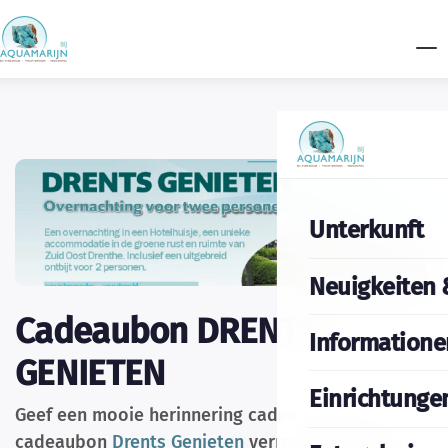
Unterkunft
Neuigkeiten 
Cadeaubon DRENTS
Informatione
GENIETEN
Einrichtunge
Geef een mooie herinnering cadeau! Met onze
cadeaubon
Drents Genieten
verrast u iemand met