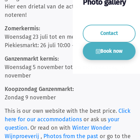
Photo gallery
Hier een drietal van de activiteiten om te
noteren!
Zomerkermis:
Contact
Woensdag 23 juli tot en met zondag 27 juli
Piekiesmarkt: 26 juli 10:00 - 17:00 uur
Book now
Ganzenmarkt kermis:
Woensdag 5 november tot en met maandag 10
november
Koopzondag Ganzenmarkt:
Zondag 9 november
This is our own website with the best price.
Click
here for our accommodations
or ask us
your
question
. Or read on with
Winter Wonder
Wijnproeverij
,
Photos from the past
or go to the