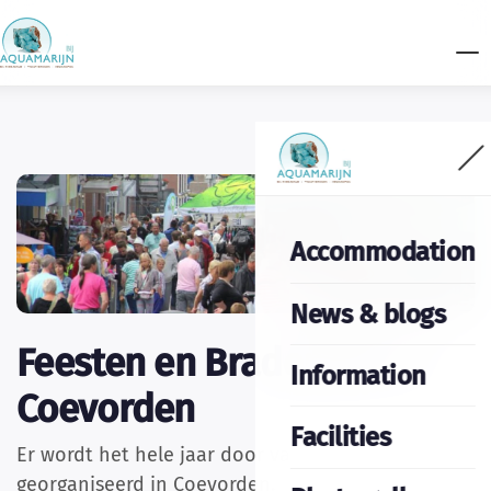
Accommodation
News & blogs
Feesten en Braderieën in
Information
Coevorden
Facilities
Er wordt het hele jaar door van alles
georganiseerd in Coevorden.