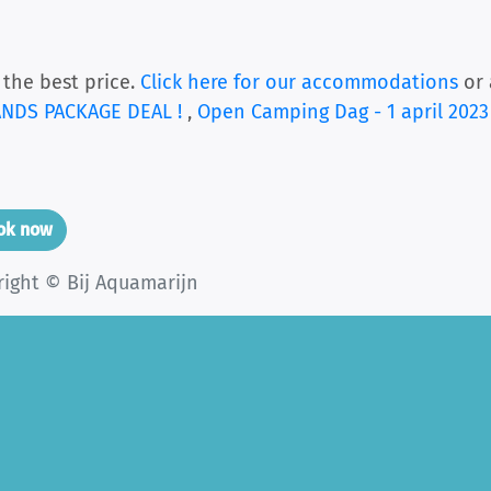
 the best price.
Click here for our accommodations
or 
ANDS PACKAGE DEAL !
,
Open Camping Dag - 1 april 202
ook now
right © Bij Aquamarijn