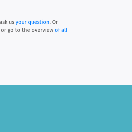
ask us
your question
. Or
3
or go to the overview
of all