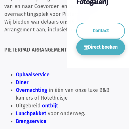
Fotogalerij
van en naar Coevorden en is een heerlijke
overnachtingsplek voor Pieterpad-wandelaars.
Wij bieden wandelaars ons Pieterpad
Arrangement aan, inclusief haal- en brengservice.
Contact
Direct boeken
PIETERPAD ARRANGEMENT
Ophaalservice
Diner
Overnachting
in één van onze luxe B&B
kamers of Hotelhuisje
Uitgebreid
ontbijt
Lunchpakket
voor onderweg.
Brengservice