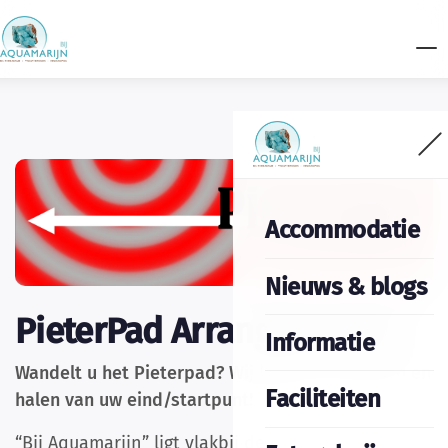
Accommodatie
Nieuws & blogs
PieterPad Arrangementen
Informatie
Wandelt u het Pieterpad? Wij kunnen u brengen en
Faciliteiten
halen van uw eind/startpunt!
“Bij Aquamarijn” ligt vlakbij de etappes (7 en 8)