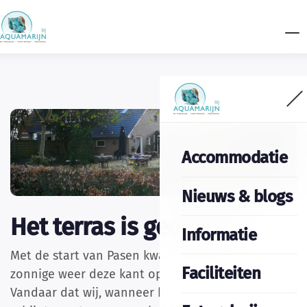
Accommodatie
Nieuws & blogs
Het terras is geopend!
Informatie
Met de start van Pasen kwam ook het lekkere
Faciliteiten
zonnige weer deze kant op.
Vandaar dat wij, wanneer het zonnetje voldoende