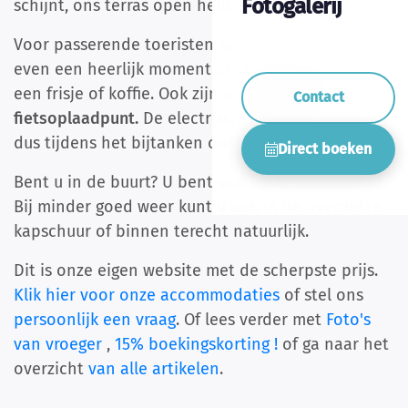
Fotogalerij
schijnt, ons terras open hebben.
Voor passerende toeristen, wandelaars en fietsers
even een heerlijk moment om bij te komen met
een frisje of koffie. Ook zijn wij een officieel
Contact
fietsoplaadpunt.
De electrische fiets kan bij ons
dus tijdens het bijtanken ook opgeladen worden.
Direct boeken
Bent u in de buurt? U bent van harte welkom.
Bij minder goed weer kunt u ook in de overdekte
kapschuur of binnen terecht natuurlijk.
Dit is onze eigen website met de scherpste prijs.
Klik hier voor onze accommodaties
of stel ons
persoonlijk een vraag
. Of lees verder met
Foto's
van vroeger
,
15% boekingskorting !
of ga naar het
overzicht
van alle artikelen
.