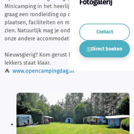
Fotogalerij
Minicamping in het heerlijke Drenthe. We geven je
graag een rondleiding op ons terrein om de
plaatsen, faciliteiten en mogelijkheden te laten
zien. Natuurlijk mag je onderweg ook gluren bij
Contact
onze andere accommodaties.
Direct boeken
Nieuwsgierig? Kom gerust langs! De koffie met wat
lekkers staat klaar.
⛺️
www.opencampingdag.nl