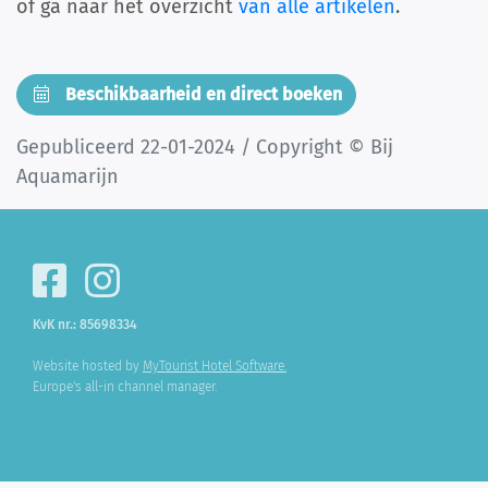
of ga naar het overzicht
van alle artikelen
.
Beschikbaarheid en direct boeken
Gepubliceerd 22-01-2024 / Copyright © Bij
Aquamarijn
KvK nr.: 85698334
Website hosted by
MyTourist Hotel Software.
Europe's all-in channel manager.