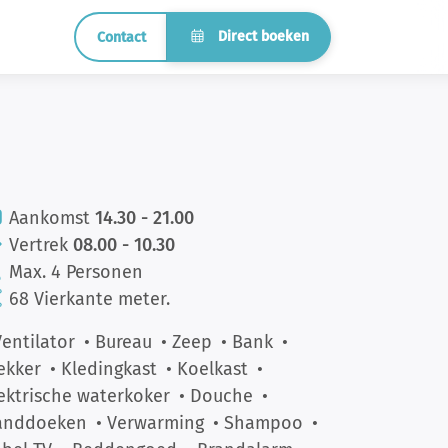
Direct boeken
Contact
Aankomst
14.30 - 21.00
Vertrek
08.00 - 10.30
Max. 4 Personen
68 Vierkante meter.
Ventilator
• Bureau
• Zeep
• Bank
•
ekker
• Kledingkast
• Koelkast
•
ektrische waterkoker
• Douche
•
anddoeken
• Verwarming
• Shampoo
•