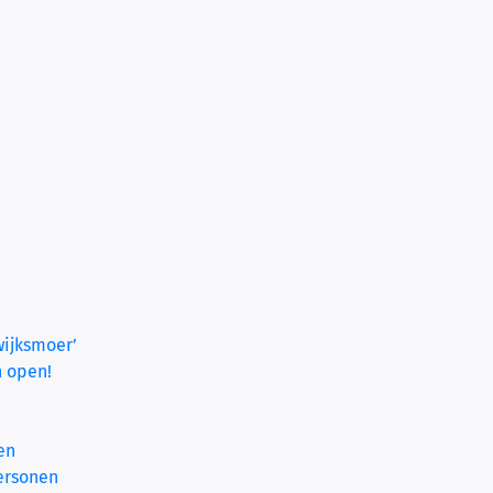
wijksmoer’
h open!
en
personen