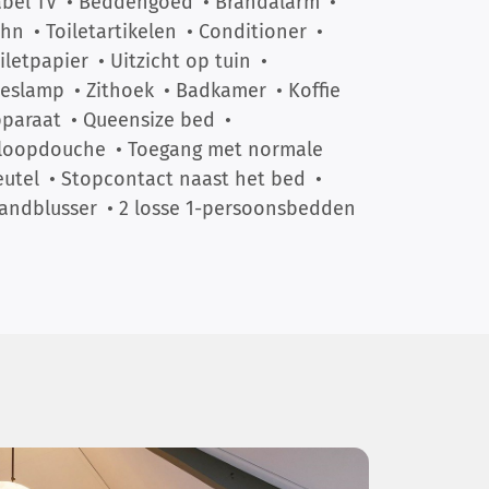
bel TV
• Beddengoed
• Brandalarm
•
öhn
• Toiletartikelen
• Conditioner
•
iletpapier
• Uitzicht op tuin
•
eeslamp
• Zithoek
• Badkamer
• Koffie
paraat
• Queensize bed
•
nloopdouche
• Toegang met normale
eutel
• Stopcontact naast het bed
•
andblusser
• 2 losse 1-persoonsbedden