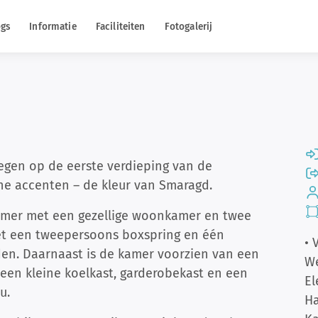
ogs
Informatie
Faciliteiten
Fotogalerij
legen op de eerste verdieping van de
oene accenten – de kleur van Smaragd.
kamer met een gezellige woonkamer en twee
et een tweepersoons boxspring en één
• 
n. Daarnaast is de kamer voorzien van een
W
, een kleine koelkast, garderobekast en een
El
u.
H