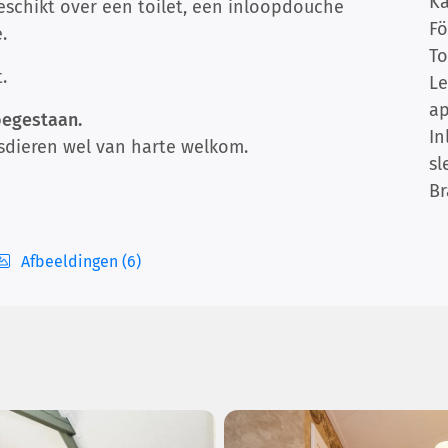
Ka
eschikt over een toilet, een inloopdouche
F
.
To
.
L
ap
oegestaan.
I
sdieren wel van harte welkom.
sl
Br
Afbeeldingen (6)