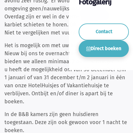
avond zeer rustig. Er wordt in de directe
Fotogalerij
omgeving geen/nauwelijks vuurwerk afgestoken.
Overdag zijn er wel in de verte knallen van het
karbiet schieten te horen. Dit zijn doffe klappen.
Contact
Niet te vergelijken met vuurwerk.
Het is mogelijk om met uw hond tijdens Oud &
Direct boeken
Nieuw bij ons te overnachten . In deze periode
bieden we alleen minimaal 2 overnachtingen aan;
u heeft de mogelijkheid om van 30 december t/m
1 januari of van 31 december t/m 2 januari in één
van onze HotelHuisjes of Vakantiehuisje te
verblijven. Ontbijt en/of diner is apart bij te
boeken.
In de B&B kamers zijn geen huisdieren
toegestaan. Deze zijn ook gewoon voor 1 nacht te
boeken.