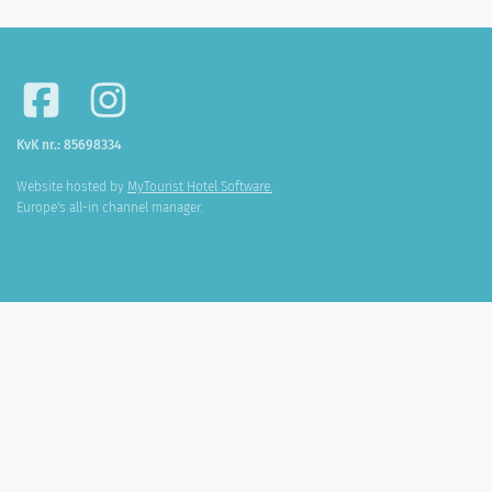
KvK nr.: 85698334
Website hosted by
MyTourist Hotel Software.
Europe's all-in channel manager.