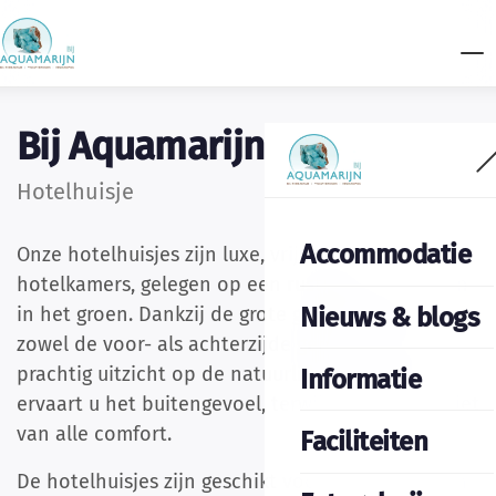
Bij Aquamarijn
Hotelhuisje
Accommodatie
Onze hotelhuisjes zijn luxe, vrijstaande
hotelkamers, gelegen op een rustige plek midden
Nieuws & blogs
in het groen. Dankzij de grote glazen gevels aan
zowel de voor- als achterzijde geniet u van een
prachtig uitzicht op de natuurlijke omgeving. Zo
Informatie
ervaart u het buitengevoel, terwijl u binnen geniet
van alle comfort.
Faciliteiten
De hotelhuisjes zijn geschikt voor twee personen