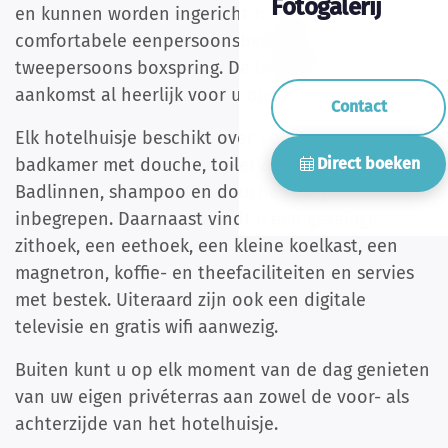
Fotogalerij
en kunnen worden ingericht met twee
comfortabele eenpersoonsbedden of één
tweepersoons boxspring. De bedden zijn bij
aankomst al heerlijk voor u opgemaakt.
Contact
Elk hotelhuisje beschikt over een moderne
Direct boeken
badkamer met douche, toilet en wastafel.
Badlinnen, shampoo en douchegel zijn
inbegrepen. Daarnaast vindt u een gezellige
zithoek, een eethoek, een kleine koelkast, een
magnetron, koffie- en theefaciliteiten en servies
met bestek. Uiteraard zijn ook een digitale
televisie en gratis wifi aanwezig.
Buiten kunt u op elk moment van de dag genieten
van uw eigen privéterras aan zowel de voor- als
achterzijde van het hotelhuisje.