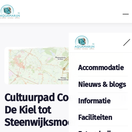
Accommodatie
Nieuws & blogs
Cultuurpad Coevorden ‘Van
Informatie
De Kiel tot
Faciliteiten
Steenwijksmoer’