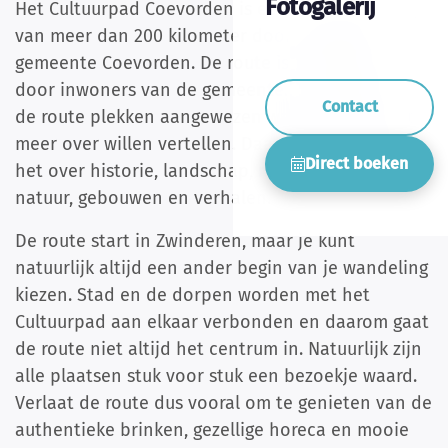
Fotogalerij
Het Cultuurpad Coevorden is een rondwandeling
van meer dan 200 kilometer door de gehele
gemeente Coevorden. De route is samengesteld
door inwoners van de gemeente. Zij hebben op
Contact
de route plekken aangewezen waar ze graag wat
meer over willen vertellen. Daarbij kan het gaan
Direct boeken
het over historie, landschap, monumenten, kunst,
natuur, gebouwen en verhalen.
De route start in Zwinderen, maar je kunt
natuurlijk altijd een ander begin van je wandeling
kiezen. Stad en de dorpen worden met het
Cultuurpad aan elkaar verbonden en daarom gaat
de route niet altijd het centrum in. Natuurlijk zijn
alle plaatsen stuk voor stuk een bezoekje waard.
Verlaat de route dus vooral om te genieten van de
authentieke brinken, gezellige horeca en mooie