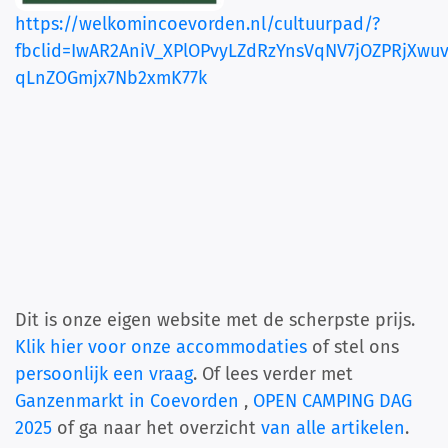
https://welkomincoevorden.nl/cultuurpad/?
fbclid=IwAR2AniV_XPlOPvyLZdRzYnsVqNV7jOZPRjXwuv
qLnZOGmjx7Nb2xmK77k
Dit is onze eigen website met de scherpste prijs.
Klik hier voor onze accommodaties
of stel ons
persoonlijk een vraag
. Of lees verder met
Ganzenmarkt in Coevorden
,
OPEN CAMPING DAG
2025
of ga naar het overzicht
van alle artikelen
.