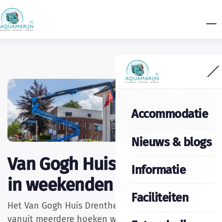
Accommodatie
Nieuws & blogs
Van Gogh Huis in de zomer
Informatie
in weekenden toch open!
Faciliteiten
Het Van Gogh Huis Drenthe is toch open! Omdat
vanuit meerdere hoeken werd uitgesproken hoe