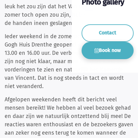
Photo gallery
leuk het zou zijn dat het Van Gogh Huis deze
zomer toch open zou zijn, hebben alle vrijwilligers
de handen ineen geslagen.
Contact
Ieder weekend in de zomerperiode is het Van
Gogh Huis Drenthe geopend voor bezoek tussen
Book now
13.00 en 16.00 uur. De verbouwing en herinrichting
zijn nog niet klaar, maar men heeft de kans de
vorderingen te zien en natuurlijk het Kamertje
van Vincent. Dat is nog steeds in tact en wordt
niet veranderd.
Afgelopen weekenden heeft dit bericht veel
mensen bereikt! We hebben al veel bezoek gehad
en daar zijn we natuurlijk ontzettend blij mee! De
reacties waren enthousiast en de bezoekers gaven
aan zeker nog eens terug te komen wanneer de