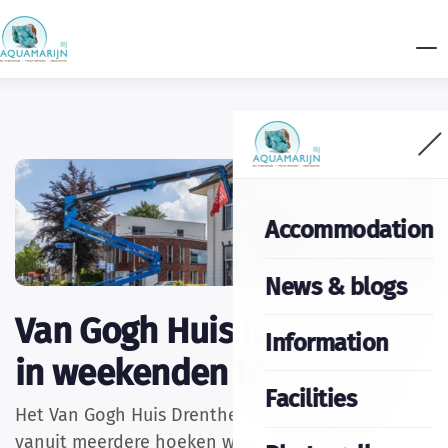
Accommodation
News & blogs
Van Gogh Huis in de zomer
Information
in weekenden toch open!
Facilities
Het Van Gogh Huis Drenthe is toch open! Omdat
vanuit meerdere hoeken werd uitgesproken hoe