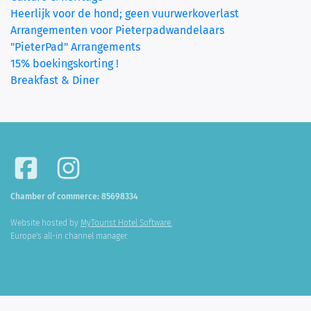
Heerlijk voor de hond; geen vuurwerkoverlast
Arrangementen voor Pieterpadwandelaars
"PieterPad" Arrangements
15% boekingskorting !
Breakfast & Diner
Chamber of commerce: 85698334
Website hosted by
MyTourist Hotel Software.
Europe's all-in channel manager.