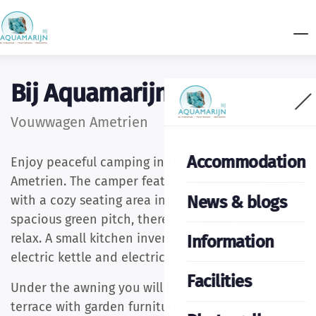
Bij Aquamarijn
Vouwwagen Ametrien
Accommodation
Enjoy peaceful camping in the folding camper
Ametrien. The camper features two sleeping areas
News & blogs
with a cozy seating area in the middle. Set on a
spacious green pitch, there is plenty of room to
relax. A small kitchen inventory, a gas stove, an
Information
electric kettle and electricity are provided.
Facilities
Under the awning you will find a lovely grass
terrace with garden furniture. Of course, you can