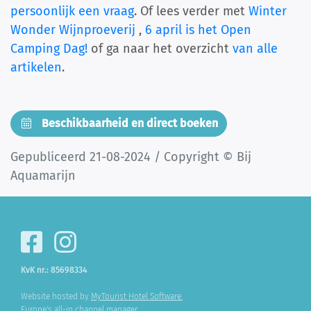
persoonlijk een vraag
. Of lees verder met
Winter
Wonder Wijnproeverij
,
6 april is het Open
Camping Dag!
of ga naar het overzicht
van alle
artikelen
.
Beschikbaarheid en direct boeken
Gepubliceerd 21-08-2024 / Copyright © Bij
Aquamarijn
KvK nr.: 85698334
Website hosted by
MyTourist Hotel Software.
Europe's all-in channel manager.