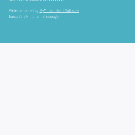
Website hosted by
MyTourist Hotel Software.
Europe's all-in channel manager.