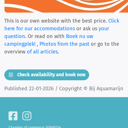
This is our own website with the best price.
Click
here for our accommodations
or ask us
your
question
. Or read on with
Boek nu uw
campingplek!
,
Photos from the past
or go to the
overview
of all articles
.
Check availability and book now
Published 22-01-2026 / Copyright © Bij Aquamarijn
Chamber of commerce: 85698334