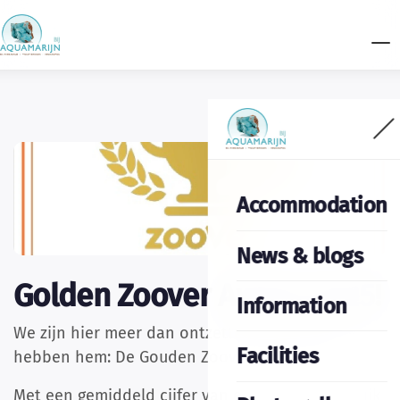
Accommodation
News & blogs
Golden Zoover Award 2025!
Information
We zijn hier meer dan ontzettend blij want we
Facilities
hebben hem: De Gouden Zoover Award 2025!
Met een gemiddeld cijfer van een 9,7. Ongelooflijk