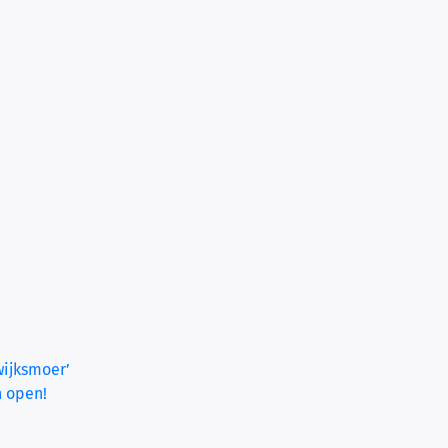
wijksmoer’
h open!