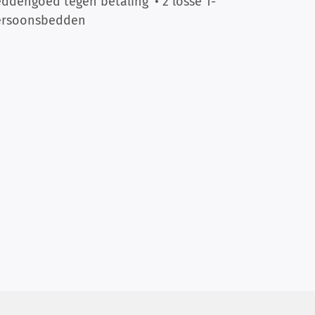
ddengoed tegen betaling
• 2 losse 1-
ersoonsbedden