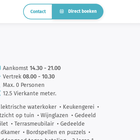
Direct boeken
Contact
Aankomst
14.30 - 21.00
Vertrek
08.00 - 10.30
Max. 0 Personen
12.5 Vierkante meter.
Elektrische waterkoker
• Keukengerei
•
tzicht op tuin
• Wijnglazen
• Gedeeld
ilet
• Terrasmeubilair
• Gedeelde
adkamer
• Bordspellen en puzzels
•