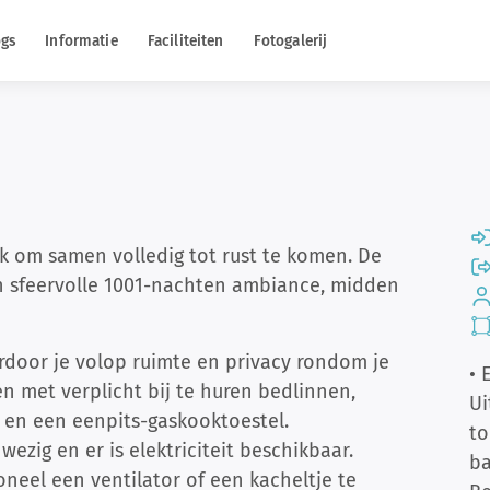
ogs
Informatie
Faciliteiten
Fotogalerij
ek om samen volledig tot rust te komen. De
n sfeervolle 1001-nachten ambiance, midden
rdoor je volop ruimte en privacy rondom je
• 
en met verplicht bij te huren bedlinnen,
Ui
n en een eenpits-gaskooktoestel.
to
wezig en er is elektriciteit beschikbaar.
b
neel een ventilator of een kacheltje te